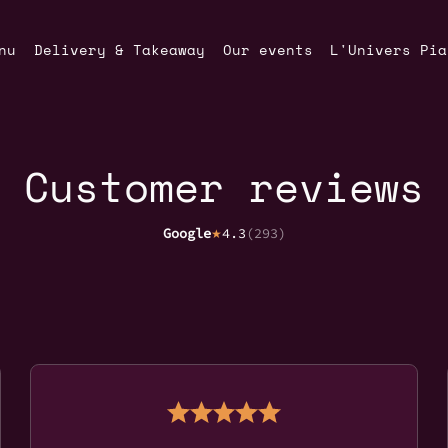
nu
Delivery & Takeaway
Our events
L'Univers Pia
Customer reviews
Google
4.3
(
293
)
★