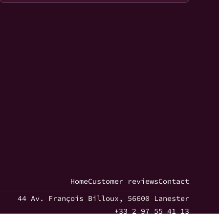
Home
Customer reviews
Contact
44 Av. François Billoux, 56600 Lanester
+33 2 97 55 41 13