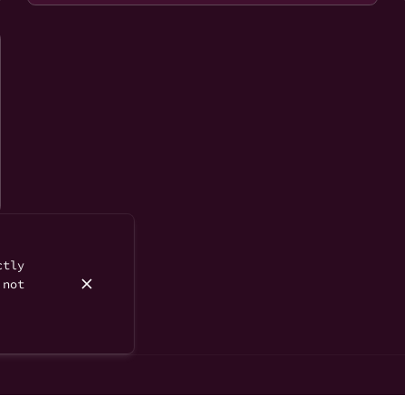
ctly
 not